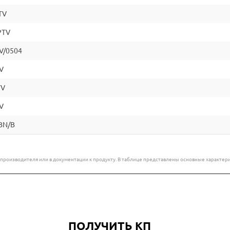
TV
PTV
V/0504
V
TV
V
BN/B
е производителя или в документации к продукту. В таблице представлены основные характ
ПОЛУЧИТЬ КП