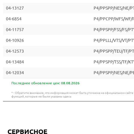
04-13127
P4/PPSPP/NES/NE/P
04-6854
P4/PPCPP/WFS/WF/
04-11757
P4/PPSPP/FSS/FS/PT
04-10926
P4/PPLLL/VTS/VT/PT
04-12573
P4/PPSPP/TEU/TF/P
04-13484
P4/PPSPP/TSS/TF/KT
04-12034
P4/PPSPP/NES/NE/P
Последнее обновление цен:
08.08.2026
* - Обратите внимание, что информация может быть уточнена на официальном сайт
функций, которые не были указаны здесь
СЕРВИСНОЕ