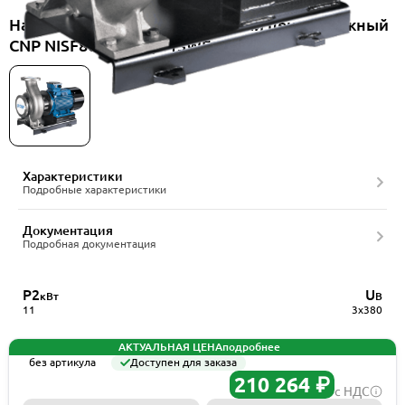
Насос консольно-моноблочный центробежный
CNP NISF80-65-160/11SWF
Характеристики
Подробные характеристики
Документация
Подробная документация
P2
U
кВт
В
11
3x380
АКТУАЛЬНАЯ ЦЕНА
подробнее
без артикула
Доступен для заказа
210 264 ₽
с НДС