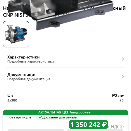
Насос консольно-моноблочный центробежный
CNP NISF300-250-315/75SWF
Характеристики
Подробные характеристики
Документация
Подробная документация
U
P2
В
кВт
3x380
75
АКТУАЛЬНАЯ ЦЕНА
подробнее
без артикула
Доступен для заказа
1 350 242 ₽
с НДС