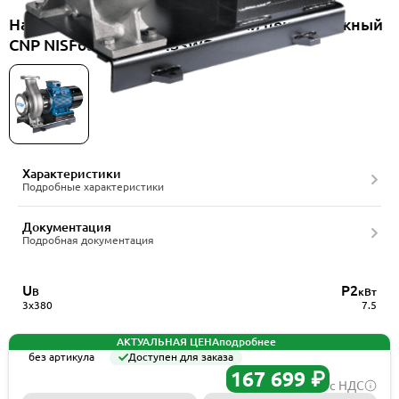
Насос консольно-моноблочный центробежный
CNP NISF65-50-160/7.5SWF
Характеристики
Подробные характеристики
Документация
Подробная документация
U
P2
В
кВт
3x380
7.5
АКТУАЛЬНАЯ ЦЕНА
подробнее
без артикула
Доступен для заказа
167 699 ₽
с НДС