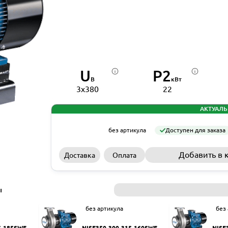
U
P2
В
кВт
3x380
22
АКТУАЛЬ
без артикула
Доступен для заказа
Добавить в 
Доставка
Оплата
ы
без артикула
без
5-185SWF
NISF350-300-315-160SWF
NISF