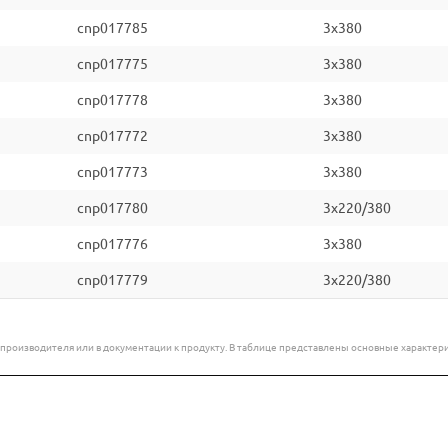
cnp017785
3x380
cnp017775
3x380
cnp017778
3x380
cnp017772
3x380
cnp017773
3x380
cnp017780
3x220/380
cnp017776
3x380
cnp017779
3x220/380
е производителя или в документации к продукту. В таблице представлены основные характ