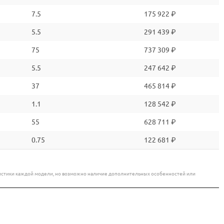
7.5
175 922 ₽
5.5
291 439 ₽
75
737 309 ₽
5.5
247 642 ₽
37
465 814 ₽
1.1
128 542 ₽
55
628 711 ₽
0.75
122 681 ₽
еристики каждой модели, но возможно наличие дополнительных особенностей или