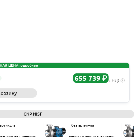
НАЯ ЦЕНА
подробнее
655 739 ₽
с НДС
корзину
Запросить КП
CNP NISF
 артикула
без артикула
350-300-315-200SWF
NISF350-300-315-132SWF