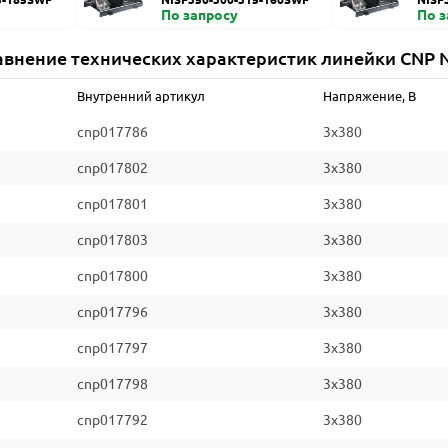
По запросу
По 
авнение технических характеристик линейки CNP N
Внутренний артикул
Напряжение, В
cnp017786
3x380
cnp017802
3x380
cnp017801
3x380
cnp017803
3x380
cnp017800
3x380
cnp017796
3x380
cnp017797
3x380
cnp017798
3x380
cnp017792
3x380