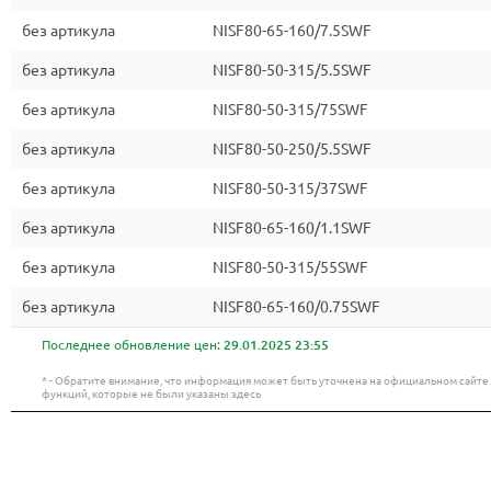
без артикула
NISF80-65-160/7.5SWF
без артикула
NISF80-50-315/5.5SWF
без артикула
NISF80-50-315/75SWF
без артикула
NISF80-50-250/5.5SWF
без артикула
NISF80-50-315/37SWF
без артикула
NISF80-65-160/1.1SWF
без артикула
NISF80-50-315/55SWF
без артикула
NISF80-65-160/0.75SWF
Последнее обновление цен:
29.01.2025 23:55
* - Обратите внимание, что информация может быть уточнена на официальном сайт
функций, которые не были указаны здесь