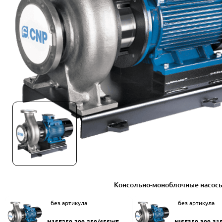
Консольно-моноблочные насос
без артикула
без артикула
N1SF250-200-250/45SWF
NISF350-300-31