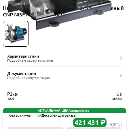
Насос консольно-моноблочный центробежный
CNP NISF150-125-250G/18.5SWF
Характеристики
Подробные характеристики
Документация
Подробная документация
P2
U
кВт
В
18.5
3x380
АКТУАЛЬНАЯ ЦЕНА
подробнее
без артикула
Доступен для заказа
421 431 ₽
с НДС