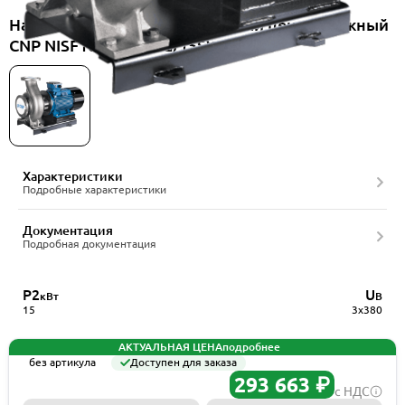
Насос консольно-моноблочный центробежный
CNP NISF100-80-160G/15SWF
Характеристики
Подробные характеристики
Документация
Подробная документация
P2
U
кВт
В
15
3x380
АКТУАЛЬНАЯ ЦЕНА
подробнее
без артикула
Доступен для заказа
293 663 ₽
с НДС