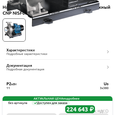
Насос консольно-моноблочный центробежный
CNP NISF65-40-200/11SWF
Характеристики
Подробные характеристики
Документация
Подробная документация
P2
U
кВт
В
11
3x380
АКТУАЛЬНАЯ ЦЕНА
подробнее
без артикула
Доступен для заказа
224 643 ₽
с НДС