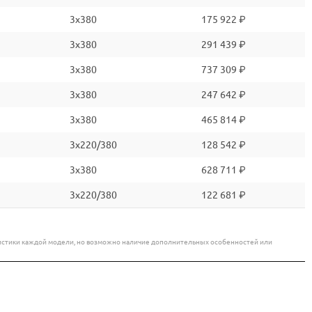
3x380
175 922 ₽
3x380
291 439 ₽
3x380
737 309 ₽
3x380
247 642 ₽
3x380
465 814 ₽
3x220/380
128 542 ₽
3x380
628 711 ₽
3x220/380
122 681 ₽
еристики каждой модели, но возможно наличие дополнительных особенностей или