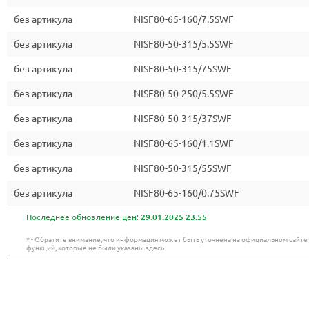
без артикула
NISF80-65-160/7.5SWF
без артикула
NISF80-50-315/5.5SWF
без артикула
NISF80-50-315/75SWF
без артикула
NISF80-50-250/5.5SWF
без артикула
NISF80-50-315/37SWF
без артикула
NISF80-65-160/1.1SWF
без артикула
NISF80-50-315/55SWF
без артикула
NISF80-65-160/0.75SWF
Последнее обновление цен:
29.01.2025 23:55
* - Обратите внимание, что информация может быть уточнена на официальном сайт
функций, которые не были указаны здесь