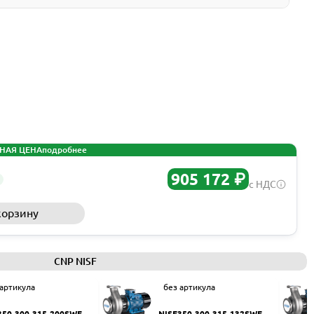
НАЯ ЦЕНА
подробнее
905 172 ₽
с НДС
корзину
Запросить КП
CNP NISF
 артикула
без артикула
350-300-315-200SWF
NISF350-300-315-132SWF