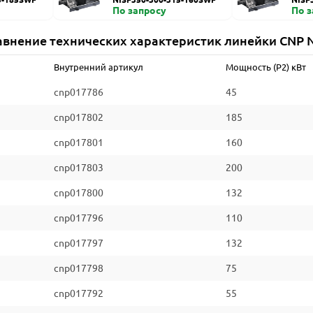
По запросу
По 
авнение технических характеристик линейки CNP N
Внутренний артикул
Мощность (P2) кВт
cnp017786
45
cnp017802
185
cnp017801
160
cnp017803
200
cnp017800
132
cnp017796
110
cnp017797
132
cnp017798
75
cnp017792
55