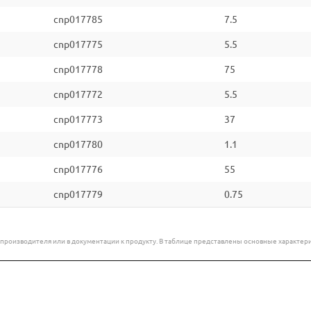
cnp017785
7.5
cnp017775
5.5
cnp017778
75
cnp017772
5.5
cnp017773
37
cnp017780
1.1
cnp017776
55
cnp017779
0.75
е производителя или в документации к продукту. В таблице представлены основные характ