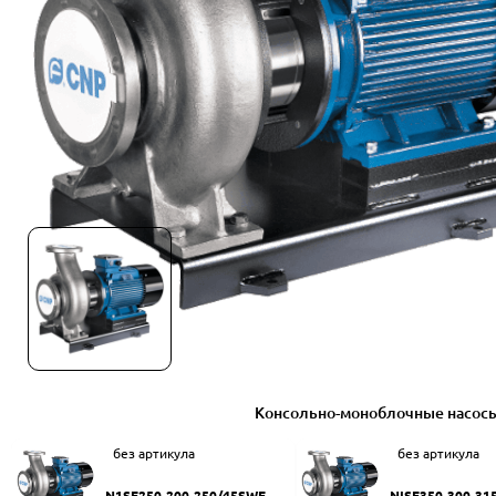
Консольно-моноблочные насос
без артикула
без артикула
N1SF250-200-250/45SWF
NISF350-300-31