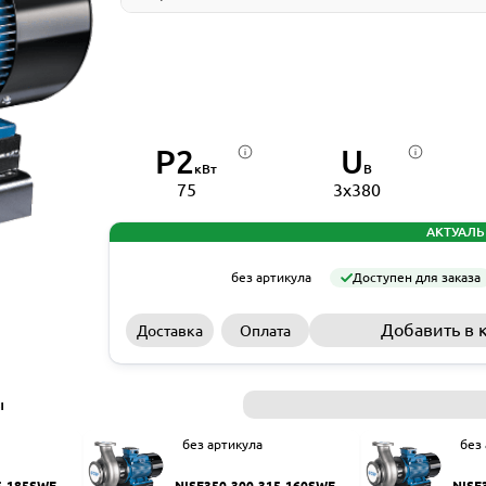
P2
U
кВт
В
75
3x380
АКТУАЛЬ
без артикула
Доступен для заказа
Добавить в 
Доставка
Оплата
ы
без артикула
без
5-185SWF
NISF350-300-315-160SWF
NISF