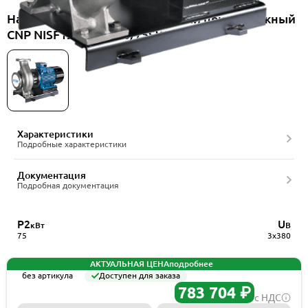
Насос консольно-моноблочный центробежный
CNP NISF125-100-250/75SWF
Характеристики
Подробные характеристики
Документация
Подробная документация
P2
U
кВт
В
75
3x380
АКТУАЛЬНАЯ ЦЕНА
подробнее
без артикула
Доступен для заказа
783 704 ₽
с НДС