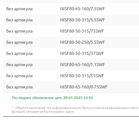
без артикула
NISF80-65-160/7.5SWF
без артикула
NISF80-50-315/5.5SWF
без артикула
NISF80-50-315/75SWF
без артикула
NISF80-50-250/5.5SWF
без артикула
NISF80-50-315/37SWF
без артикула
NISF80-65-160/1.1SWF
без артикула
NISF80-50-315/55SWF
без артикула
NISF80-65-160/0.75SWF
Последнее обновление цен:
29.01.2025 23:55
* - Обратите внимание, что информация может быть уточнена на официальном сайт
функций, которые не были указаны здесь