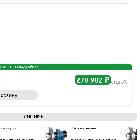
НАЯ ЦЕНА
подробнее
270 902 ₽
с НДС
корзину
Запросить КП
CNP NISF
 артикула
без артикула
350-300-315-200SWF
NISF350-300-315-132SWF