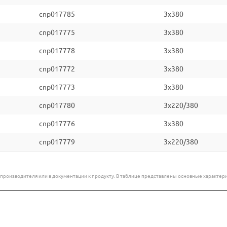
cnp017785
3x380
cnp017775
3x380
cnp017778
3x380
cnp017772
3x380
cnp017773
3x380
cnp017780
3x220/380
cnp017776
3x380
cnp017779
3x220/380
е производителя или в документации к продукту. В таблице представлены основные характ