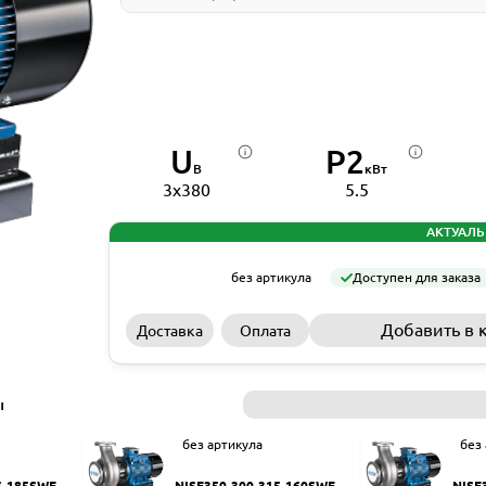
U
P2
В
кВт
3x380
5.5
АКТУАЛЬ
без артикула
Доступен для заказа
Добавить в 
Доставка
Оплата
ы
без артикула
без
5-185SWF
NISF350-300-315-160SWF
NISF