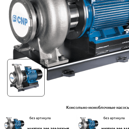
Консольно-моноблочные насос
без артикула
без артикула
N1SF250-200-250/45SWF
NISF350-300-31