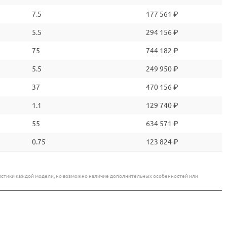
7.5
177 561 ₽
5.5
294 156 ₽
75
744 182 ₽
5.5
249 950 ₽
37
470 156 ₽
1.1
129 740 ₽
55
634 571 ₽
0.75
123 824 ₽
еристики каждой модели, но возможно наличие дополнительных особенностей или