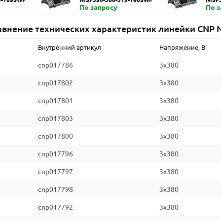
По запросу
По 
авнение технических характеристик линейки CNP N
Внутренний артикул
Напряжение, В
cnp017786
3x380
cnp017802
3x380
cnp017801
3x380
cnp017803
3x380
cnp017800
3x380
cnp017796
3x380
cnp017797
3x380
cnp017798
3x380
cnp017792
3x380