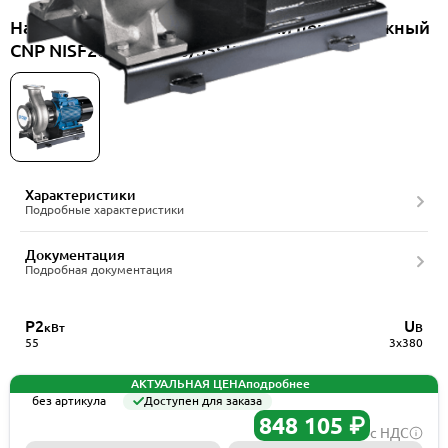
Насос консольно-моноблочный центробежный
CNP NISF200-150-315/55SWF
Характеристики
Подробные характеристики
Документация
Подробная документация
P2
U
кВт
В
55
3x380
АКТУАЛЬНАЯ ЦЕНА
подробнее
без артикула
Доступен для заказа
848 105 ₽
с НДС