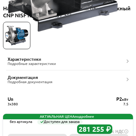
Насос консольно-моноблочный центробежный
CNP NISF125-100-200/7.5SWF
Характеристики
Подробные характеристики
Документация
Подробная документация
U
P2
В
кВт
3x380
7.5
АКТУАЛЬНАЯ ЦЕНА
подробнее
без артикула
Доступен для заказа
281 255 ₽
с НДС