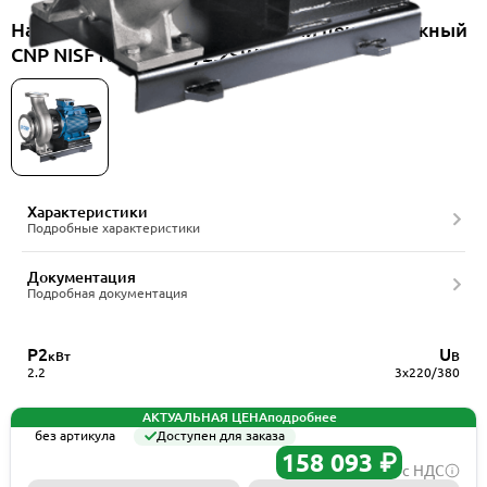
Насос консольно-моноблочный центробежный
CNP NISF100-80-160/2.2SWF
Характеристики
Подробные характеристики
Документация
Подробная документация
P2
U
кВт
В
2.2
3x220/380
АКТУАЛЬНАЯ ЦЕНА
подробнее
без артикула
Доступен для заказа
158 093 ₽
с НДС