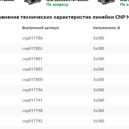
По запросу
По 
авнение технических характеристик линейки CNP N
Внутренний артикул
Напряжение, В
cnp017786
3x380
cnp017802
3x380
cnp017801
3x380
cnp017803
3x380
cnp017800
3x380
cnp017796
3x380
cnp017797
3x380
cnp017798
3x380
cnp017792
3x380