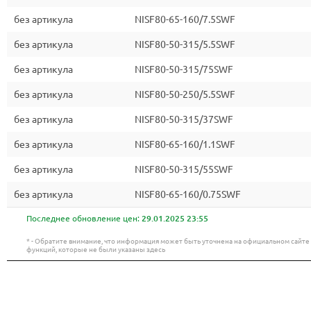
без артикула
NISF80-65-160/7.5SWF
без артикула
NISF80-50-315/5.5SWF
без артикула
NISF80-50-315/75SWF
без артикула
NISF80-50-250/5.5SWF
без артикула
NISF80-50-315/37SWF
без артикула
NISF80-65-160/1.1SWF
без артикула
NISF80-50-315/55SWF
без артикула
NISF80-65-160/0.75SWF
Последнее обновление цен:
29.01.2025 23:55
* - Обратите внимание, что информация может быть уточнена на официальном сайт
функций, которые не были указаны здесь