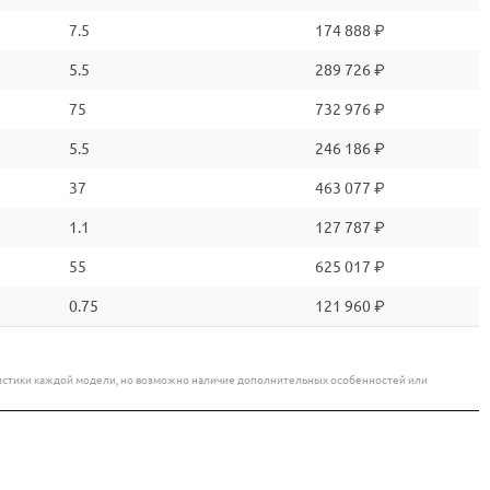
7.5
174 888 ₽
5.5
289 726 ₽
75
732 976 ₽
5.5
246 186 ₽
37
463 077 ₽
1.1
127 787 ₽
55
625 017 ₽
0.75
121 960 ₽
еристики каждой модели, но возможно наличие дополнительных особенностей или