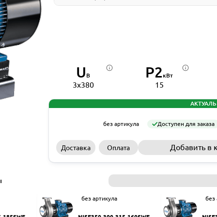
U
P2
В
кВт
3x380
15
АКТУАЛЬ
без артикула
Доступен для заказа
Добавить в 
Доставка
Оплата
ы
без артикула
без
5-185SWF
NISF350-300-315-160SWF
NISF