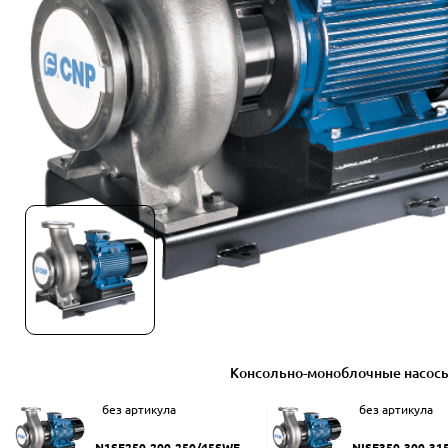
Консольно-моноблочные насос
без артикула
без артикула
N1SF250-200-250/45SWF
NISF350-300-31