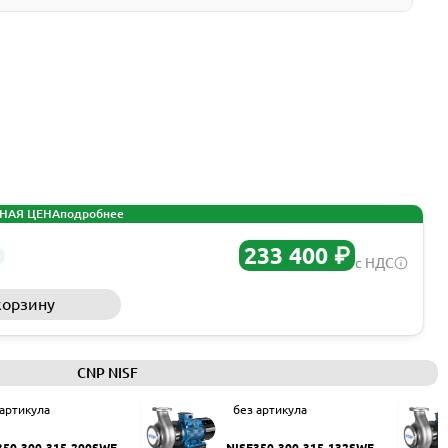
НАЯ ЦЕНА
подробнее
233 400 ₽
с НДС
корзину
Запросить КП
CNP NISF
 артикула
без артикула
350-300-315-200SWF
NISF350-300-315-132SWF