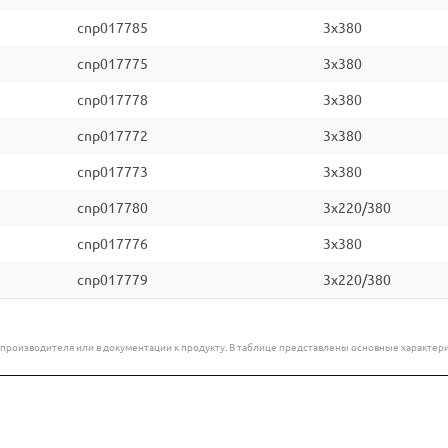
cnp017785
3x380
cnp017775
3x380
cnp017778
3x380
cnp017772
3x380
cnp017773
3x380
cnp017780
3x220/380
cnp017776
3x380
cnp017779
3x220/380
е производителя или в документации к продукту. В таблице представлены основные характ