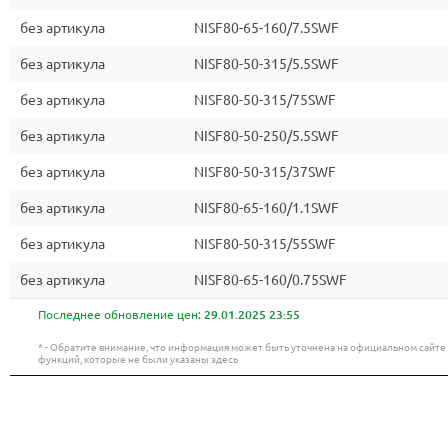
без артикула
NISF80-65-160/7.5SWF
без артикула
NISF80-50-315/5.5SWF
без артикула
NISF80-50-315/75SWF
без артикула
NISF80-50-250/5.5SWF
без артикула
NISF80-50-315/37SWF
без артикула
NISF80-65-160/1.1SWF
без артикула
NISF80-50-315/55SWF
без артикула
NISF80-65-160/0.75SWF
Последнее обновление цен:
29.01.2025 23:55
* - Обратите внимание, что информация может быть уточнена на официальном сайт
функций, которые не были указаны здесь