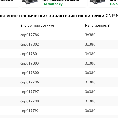
По запросу
По 
авнение технических характеристик линейки CNP N
Внутренний артикул
Напряжение, В
cnp017786
3x380
cnp017802
3x380
cnp017801
3x380
cnp017803
3x380
cnp017800
3x380
cnp017796
3x380
cnp017797
3x380
cnp017798
3x380
cnp017792
3x380