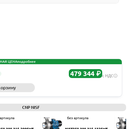
НАЯ ЦЕНА
подробнее
479 344 ₽
с НДС
корзину
Запросить КП
CNP NISF
 артикула
без артикула
350-300-315-200SWF
NISF350-300-315-132SWF