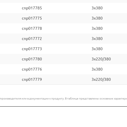
cnp017785
3x380
cnp017775
3x380
cnp017778
3x380
cnp017772
3x380
cnp017773
3x380
cnp017780
3x220/380
cnp017776
3x380
cnp017779
3x220/380
е производителя или в документации к продукту. В таблице представлены основные характ