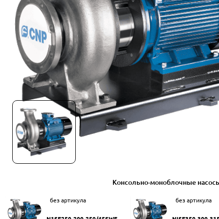
Консольно-моноблочные насос
без артикула
без артикула
N1SF250-200-250/45SWF
NISF350-300-31