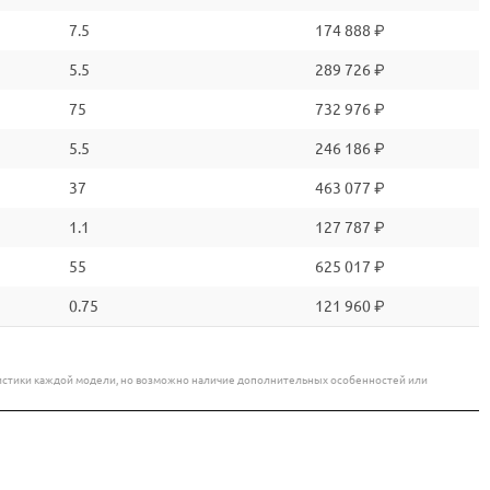
7.5
174 888 ₽
5.5
289 726 ₽
75
732 976 ₽
5.5
246 186 ₽
37
463 077 ₽
1.1
127 787 ₽
55
625 017 ₽
0.75
121 960 ₽
еристики каждой модели, но возможно наличие дополнительных особенностей или