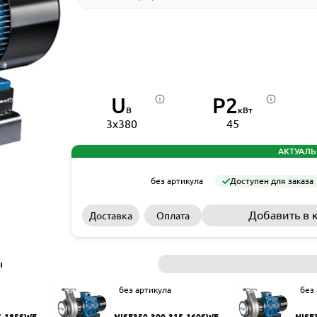
U
P2
В
кВт
3x380
45
АКТУАЛЬ
без артикула
Доступен для заказа
Добавить в 
Доставка
Оплата
ы
без артикула
без
5-185SWF
NISF350-300-315-160SWF
NISF