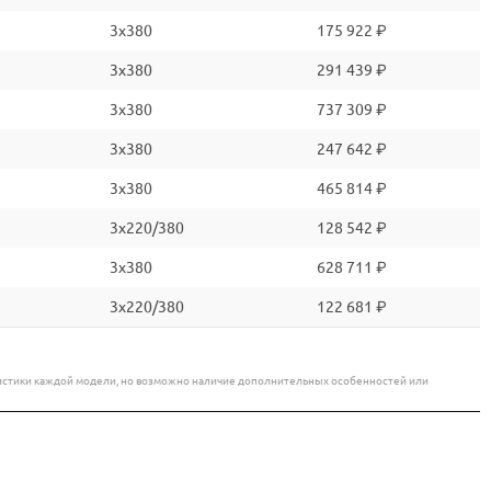
3x380
175 922 ₽
3x380
291 439 ₽
3x380
737 309 ₽
3x380
247 642 ₽
3x380
465 814 ₽
3x220/380
128 542 ₽
3x380
628 711 ₽
3x220/380
122 681 ₽
еристики каждой модели, но возможно наличие дополнительных особенностей или