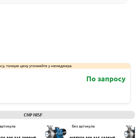
су, точную цену уточняйте у менеджера
По запросу
Запросить КП
CNP NISF
 артикула
без артикула
350-300-315-200SWF
NISF350-300-315-132SWF