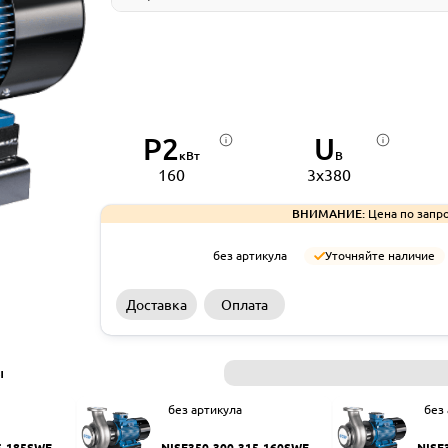
P2
U
кВт
В
160
3x380
ВНИМАНИЕ:
Цена по запро
без артикула
Уточняйте наличие
Доставка
Оплата
ы
без артикула
без
5-185SWF
NISF350-300-315-160SWF
NISF