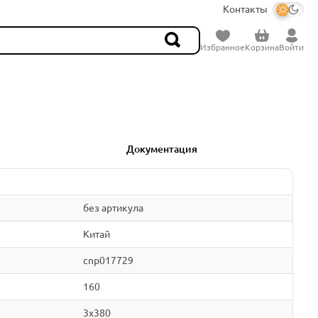
Контакты
Избранное
Корзина
Войти
Документация
без артикула
Китай
cnp017729
160
3x380