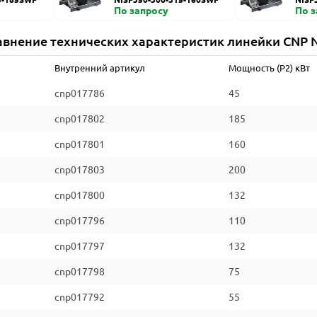
По запросу
По 
авнение технических характеристик линейки CNP N
Внутренний артикул
Мощность (P2) кВт
cnp017786
45
cnp017802
185
cnp017801
160
cnp017803
200
cnp017800
132
cnp017796
110
cnp017797
132
cnp017798
75
cnp017792
55