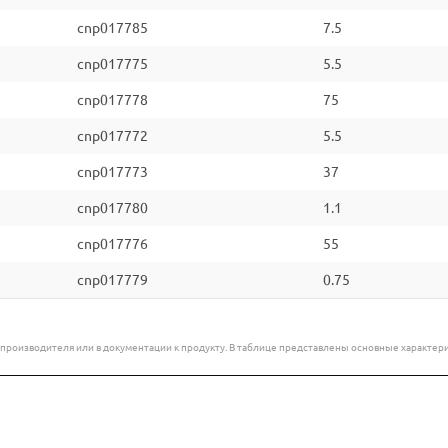
cnp017785
7.5
cnp017775
5.5
cnp017778
75
cnp017772
5.5
cnp017773
37
cnp017780
1.1
cnp017776
55
cnp017779
0.75
е производителя или в документации к продукту. В таблице представлены основные характ