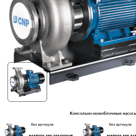
Консольно-моноблочные насос
без артикула
без артикула
N1SF250-200-250/45SWF
NISF350-300-31