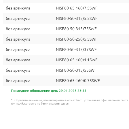
без артикула
NISF80-65-160/7.5SWF
без артикула
NISF80-50-315/5.5SWF
без артикула
NISF80-50-315/75SWF
без артикула
NISF80-50-250/5.5SWF
без артикула
NISF80-50-315/37SWF
без артикула
NISF80-65-160/1.1SWF
без артикула
NISF80-50-315/55SWF
без артикула
NISF80-65-160/0.75SWF
Последнее обновление цен:
29.01.2025 23:55
* - Обратите внимание, что информация может быть уточнена на официальном сайт
функций, которые не были указаны здесь