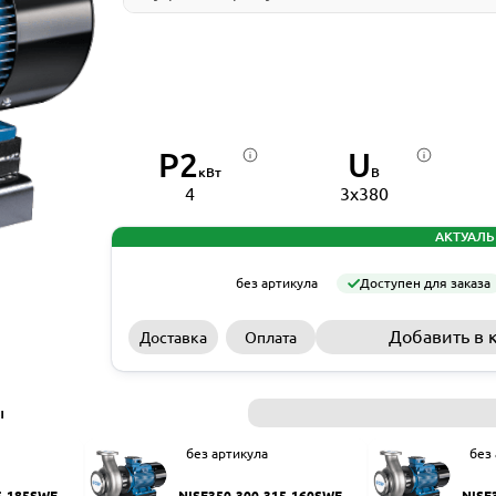
P2
U
кВт
В
4
3x380
АКТУАЛЬ
без артикула
Доступен для заказа
Добавить в 
Доставка
Оплата
ы
без артикула
без
5-185SWF
NISF350-300-315-160SWF
NISF