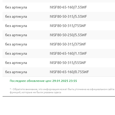
без артикула
NISF80-65-160/7.5SWF
без артикула
NISF80-50-315/5.5SWF
без артикула
NISF80-50-315/75SWF
без артикула
NISF80-50-250/5.5SWF
без артикула
NISF80-50-315/37SWF
без артикула
NISF80-65-160/1.1SWF
без артикула
NISF80-50-315/55SWF
без артикула
NISF80-65-160/0.75SWF
Последнее обновление цен:
29.01.2025 23:55
* - Обратите внимание, что информация может быть уточнена на официальном сайт
функций, которые не были указаны здесь