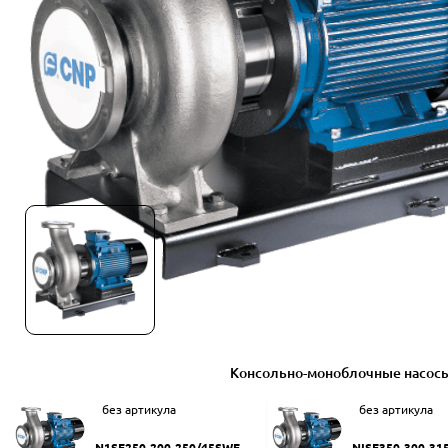
Консольно-моноблочные насос
без артикула
без артикула
N1SF250-200-250/45SWF
NISF350-300-31