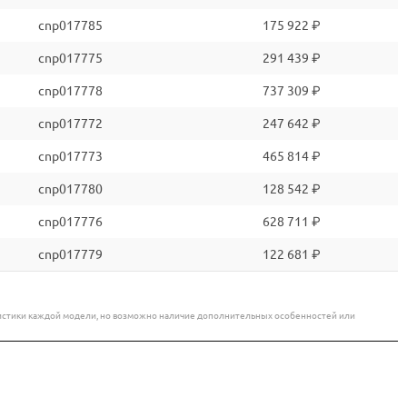
cnp017785
175 922 ₽
cnp017775
291 439 ₽
cnp017778
737 309 ₽
cnp017772
247 642 ₽
cnp017773
465 814 ₽
cnp017780
128 542 ₽
cnp017776
628 711 ₽
cnp017779
122 681 ₽
еристики каждой модели, но возможно наличие дополнительных особенностей или