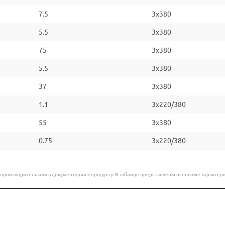
7.5
3x380
5.5
3x380
75
3x380
5.5
3x380
37
3x380
1.1
3x220/380
55
3x380
0.75
3x220/380
е производителя или в документации к продукту. В таблице представлены основные характ