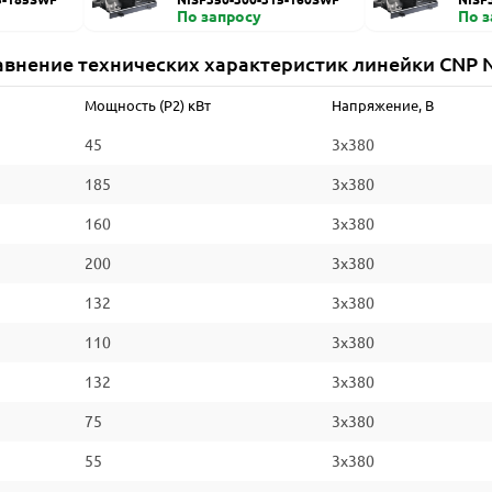
По запросу
По 
авнение технических характеристик линейки CNP N
Мощность (P2) кВт
Напряжение, В
45
3x380
185
3x380
160
3x380
200
3x380
132
3x380
110
3x380
132
3x380
75
3x380
55
3x380