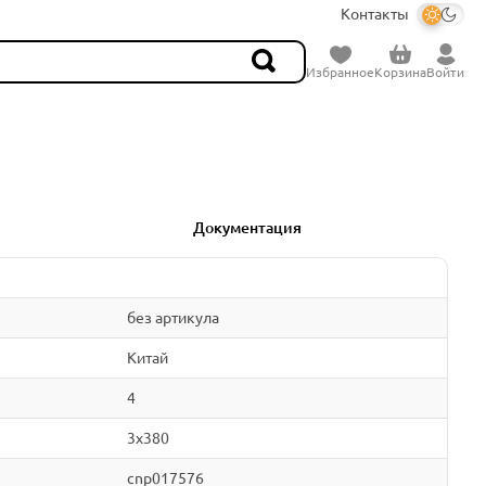
Контакты
Избранное
Корзина
Войти
Документация
без артикула
Китай
4
3x380
cnp017576