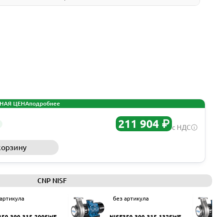
НАЯ ЦЕНА
подробнее
211 904 ₽
с НДС
корзину
Запросить КП
CNP NISF
 артикула
без артикула
350-300-315-200SWF
NISF350-300-315-132SWF