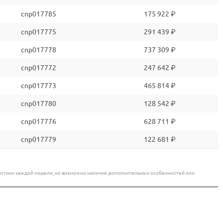
cnp017785
175 922 ₽
cnp017775
291 439 ₽
cnp017778
737 309 ₽
cnp017772
247 642 ₽
cnp017773
465 814 ₽
cnp017780
128 542 ₽
cnp017776
628 711 ₽
cnp017779
122 681 ₽
еристики каждой модели, но возможно наличие дополнительных особенностей или