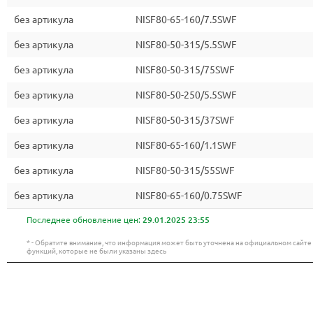
без артикула
NISF80-65-160/7.5SWF
без артикула
NISF80-50-315/5.5SWF
без артикула
NISF80-50-315/75SWF
без артикула
NISF80-50-250/5.5SWF
без артикула
NISF80-50-315/37SWF
без артикула
NISF80-65-160/1.1SWF
без артикула
NISF80-50-315/55SWF
без артикула
NISF80-65-160/0.75SWF
Последнее обновление цен:
29.01.2025 23:55
* - Обратите внимание, что информация может быть уточнена на официальном сайт
функций, которые не были указаны здесь