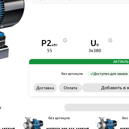
P2
U
кВт
В
55
3x380
АКТУАЛЬ
без артикула
Доступен для заказа
Добавить в 
Доставка
Оплата
ы
без артикула
без
5-185SWF
NISF350-300-315-160SWF
NISF