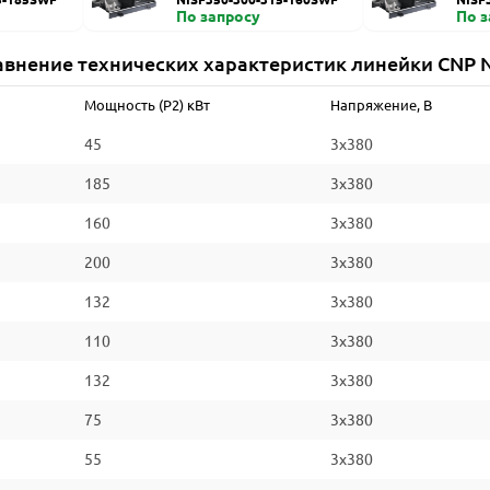
По запросу
По 
авнение технических характеристик линейки CNP N
Мощность (P2) кВт
Напряжение, В
45
3x380
185
3x380
160
3x380
200
3x380
132
3x380
110
3x380
132
3x380
75
3x380
55
3x380