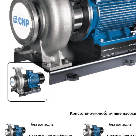
Консольно-моноблочные насос
без артикула
без артикула
N1SF250-200-250/45SWF
NISF350-300-31