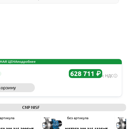
НАЯ ЦЕНА
подробнее
628 711 ₽
с НДС
корзину
Запросить КП
CNP NISF
 артикула
без артикула
350-300-315-200SWF
NISF350-300-315-132SWF