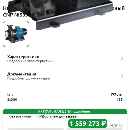
Насос консольно-моноблочный центробежный
CNP NIS350-300-315/185SWH
Характеристики
Подробные характеристики
Документация
Подробная документация
U
P2
В
кВт
3x380
185
АКТУАЛЬНАЯ ЦЕНА
подробнее
без артикула
Доступен для заказа
1 559 273 ₽
с НДС