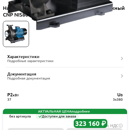
Насос консольно-моноблочный центробежный
CNP NIS80-50-315/37SWH
Характеристики
Подробные характеристики
Документация
Подробная документация
P2
U
кВт
В
37
3x380
АКТУАЛЬНАЯ ЦЕНА
подробнее
без артикула
Доступен для заказа
323 160 ₽
с НДС