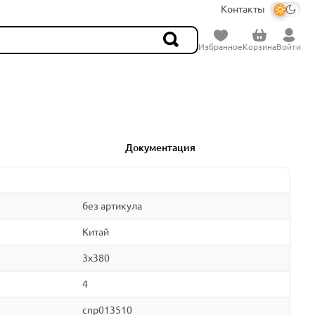
Контакты
Избранное
Корзина
Войти
Документация
без артикула
Китай
3x380
4
cnp013510