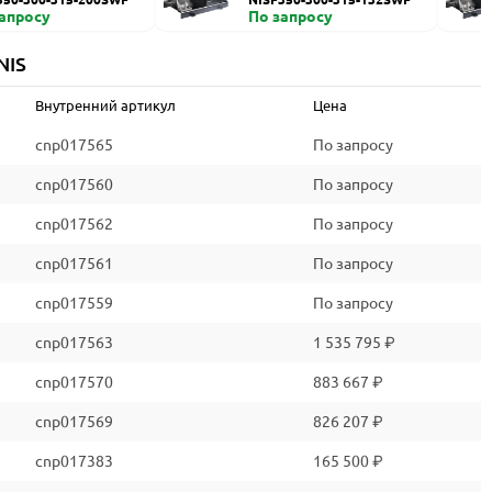
запросу
По запросу
NIS
Внутренний артикул
Цена
cnp017565
По запросу
cnp017560
По запросу
cnp017562
По запросу
cnp017561
По запросу
cnp017559
По запросу
cnp017563
1 535 795 ₽
cnp017570
883 667 ₽
cnp017569
826 207 ₽
cnp017383
165 500 ₽