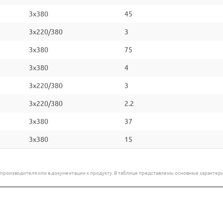
3x380
45
3x220/380
3
3x380
75
3x380
4
3x220/380
3
3x220/380
2.2
3x380
37
3x380
15
е производителя или в документации к продукту. В таблице представлены основные характ