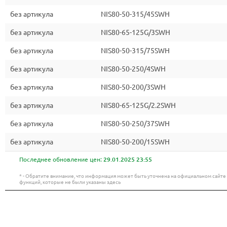
без артикула
NIS80-50-315/45SWH
без артикула
NIS80-65-125G/3SWH
без артикула
NIS80-50-315/75SWH
без артикула
NIS80-50-250/4SWH
без артикула
NIS80-50-200/3SWH
без артикула
NIS80-65-125G/2.2SWH
без артикула
NIS80-50-250/37SWH
без артикула
NIS80-50-200/15SWH
Последнее обновление цен:
29.01.2025 23:55
* - Обратите внимание, что информация может быть уточнена на официальном сайт
функций, которые не были указаны здесь