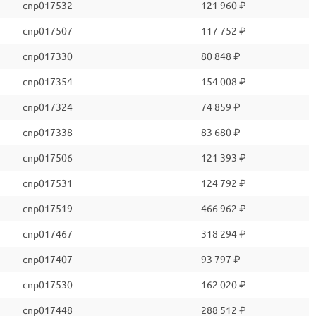
cnp017532
121 960 ₽
cnp017507
117 752 ₽
cnp017330
80 848 ₽
cnp017354
154 008 ₽
cnp017324
74 859 ₽
cnp017338
83 680 ₽
cnp017506
121 393 ₽
cnp017531
124 792 ₽
cnp017519
466 962 ₽
cnp017467
318 294 ₽
cnp017407
93 797 ₽
cnp017530
162 020 ₽
cnp017448
288 512 ₽