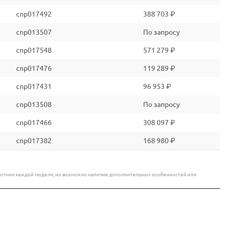
cnp017492
388 703 ₽
cnp013507
По запросу
cnp017548
571 279 ₽
cnp017476
119 289 ₽
cnp017431
96 953 ₽
cnp013508
По запросу
cnp017466
308 097 ₽
cnp017382
168 980 ₽
еристики каждой модели, но возможно наличие дополнительных особенностей или