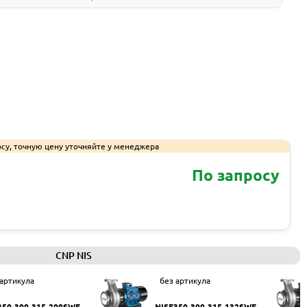
су, точную цену уточняйте у менеджера
По запросу
Запросить КП
CNP NIS
 артикула
без артикула
350-300-315-200SWF
NISF350-300-315-132SWF