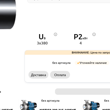
U
P2
В
кВт
3x380
4
ВНИМАНИЕ:
Цена по запро
без артикула
Уточняйте наличие
Доставка
Оплата
ы
без артикула
без
5-185SWF
NISF350-300-315-160SWF
NISF