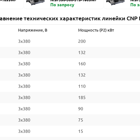
По запросу
По 
авнение технических характеристик линейки CNP 
Напряжение, В
Мощность (P2) кВт
3x380
200
3x380
132
3x380
160
3x380
132
3x380
110
3x380
185
3x380
90
3x380
75
3x380
15