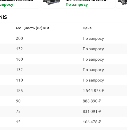
запросу
По запросу
NIS
Мощность (P2) кВт
Цена
200
По запросу
132
По запросу
160
По запросу
132
По запросу
110
По запросу
185
1 544 873 ₽
90
888 890 ₽
75
831 091 ₽
15
166 478 ₽