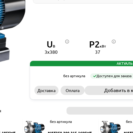
U
P2
В
кВт
3x380
37
АКТУАЛЬ
без артикула
Доступен для заказа
Добавить в 
Доставка
Оплата
ы
без артикула
без
5-185SWF
NISF350-300-315-160SWF
NISF