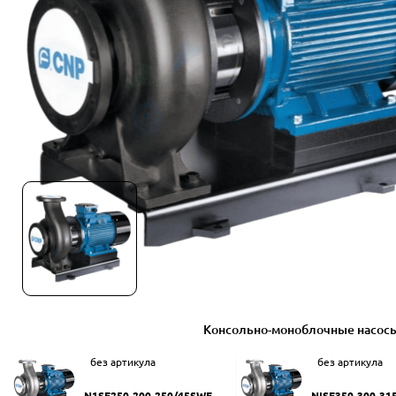
Консольно-моноблочные насос
без артикула
без артикула
N1SF250-200-250/45SWF
NISF350-300-31