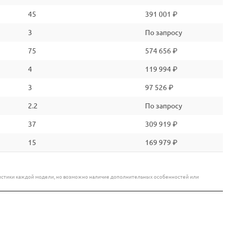
45
391 001 ₽
3
По запросу
75
574 656 ₽
4
119 994 ₽
3
97 526 ₽
2.2
По запросу
37
309 919 ₽
15
169 979 ₽
еристики каждой модели, но возможно наличие дополнительных особенностей или