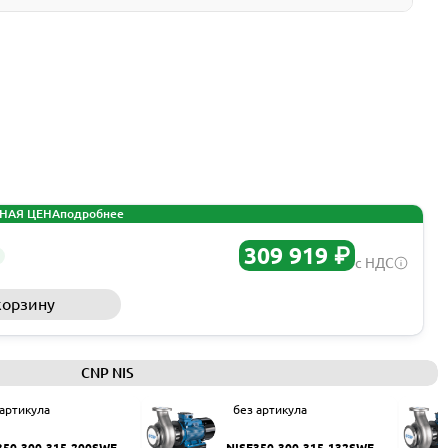
НАЯ ЦЕНА
подробнее
309 919 ₽
с НДС
корзину
Запросить КП
CNP NIS
 артикула
без артикула
350-300-315-200SWF
NISF350-300-315-132SWF