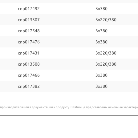
cnp017492
3x380
cnp013507
3x220/380
cnp017548
3x380
cnp017476
3x380
cnp017431
3x220/380
cnp013508
3x220/380
cnp017466
3x380
cnp017382
3x380
е производителя или в документации к продукту. В таблице представлены основные характ