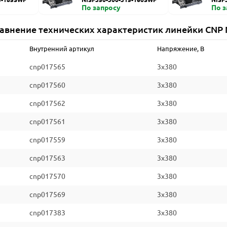
По запросу
По 
авнение технических характеристик линейки CNP 
Внутренний артикул
Напряжение, В
cnp017565
3x380
cnp017560
3x380
cnp017562
3x380
cnp017561
3x380
cnp017559
3x380
cnp017563
3x380
cnp017570
3x380
cnp017569
3x380
cnp017383
3x380