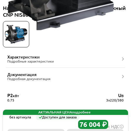
Насос консольно-моноблочный центробежный
CNP NIS80-65-160/0.75SWH
Характеристики
Подробные характеристики
Документация
Подробная документация
P2
U
кВт
В
0.75
3x220/380
АКТУАЛЬНАЯ ЦЕНА
подробнее
без артикула
Доступен для заказа
76 004 ₽
с НДС