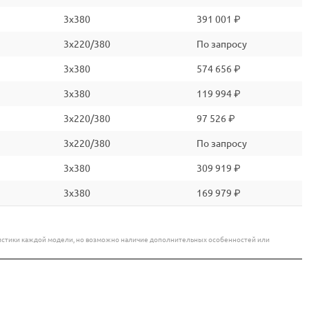
3x380
391 001 ₽
3x220/380
По запросу
3x380
574 656 ₽
3x380
119 994 ₽
3x220/380
97 526 ₽
3x220/380
По запросу
3x380
309 919 ₽
3x380
169 979 ₽
еристики каждой модели, но возможно наличие дополнительных особенностей или