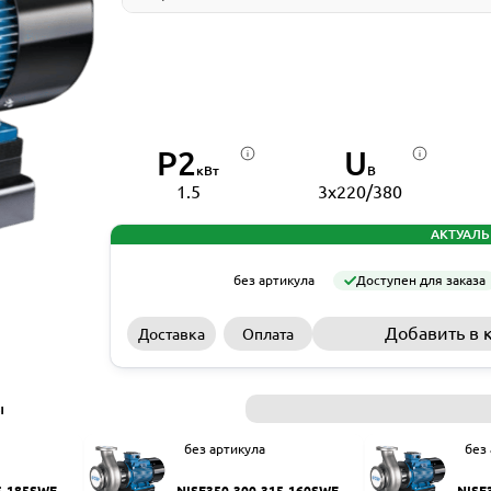
P2
U
кВт
В
1.5
3x220/380
АКТУАЛЬ
без артикула
Доступен для заказа
Добавить в 
Доставка
Оплата
ы
без артикула
без
5-185SWF
NISF350-300-315-160SWF
NISF