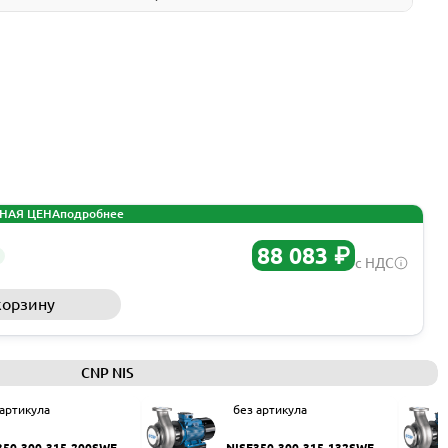
НАЯ ЦЕНА
подробнее
88 083 ₽
с НДС
корзину
Запросить КП
CNP NIS
 артикула
без артикула
350-300-315-200SWF
NISF350-300-315-132SWF