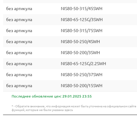
без артикула
NIS80-50-315/45SWH
без артикула
NIS80-65-125G/3SWH
без артикула
NIS80-50-315/75SWH
без артикула
NIS80-50-250/4SWH
без артикула
NIS80-50-200/3SWH
без артикула
NIS80-65-125G/2.2SWH
без артикула
NIS80-50-250/37SWH
без артикула
NIS80-50-200/15SWH
Последнее обновление цен:
29.01.2025 23:55
* - Обратите внимание, что информация может быть уточнена на официальном сайт
функций, которые не были указаны здесь