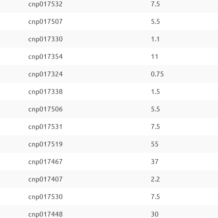
cnp017532
7.5
cnp017507
5.5
cnp017330
1.1
cnp017354
11
cnp017324
0.75
cnp017338
1.5
cnp017506
5.5
cnp017531
7.5
cnp017519
55
cnp017467
37
cnp017407
2.2
cnp017530
7.5
cnp017448
30