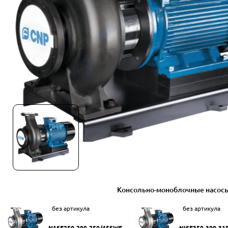
Консольно-моноблочные насос
без артикула
без артикула
N1SF250-200-250/45SWF
NISF350-300-31