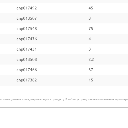
cnp017492
45
cnp013507
3
cnp017548
75
cnp017476
4
cnp017431
3
cnp013508
2.2
cnp017466
37
cnp017382
15
е производителя или в документации к продукту. В таблице представлены основные характ