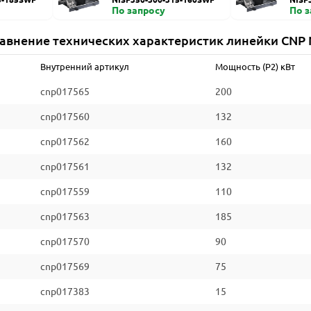
По запросу
По 
авнение технических характеристик линейки CNP 
Внутренний артикул
Мощность (P2) кВт
cnp017565
200
cnp017560
132
cnp017562
160
cnp017561
132
cnp017559
110
cnp017563
185
cnp017570
90
cnp017569
75
cnp017383
15