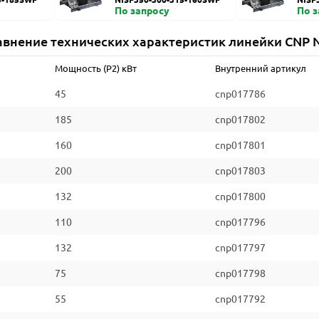
По запросу
По 
авнение технических характеристик линейки CNP N
Мощность (P2) кВт
Внутренний артикул
45
cnp017786
185
cnp017802
160
cnp017801
200
cnp017803
132
cnp017800
110
cnp017796
132
cnp017797
75
cnp017798
55
cnp017792