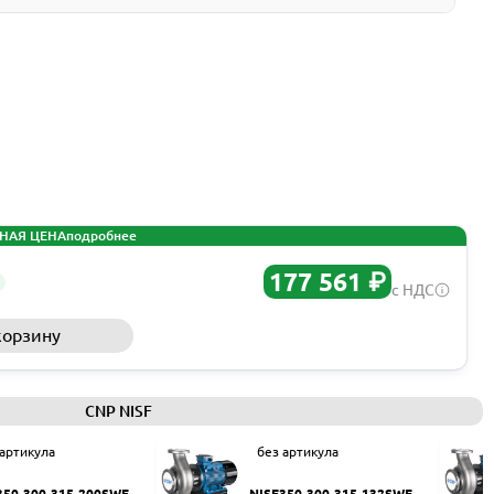
НАЯ ЦЕНА
подробнее
177 561 ₽
с НДС
корзину
Запросить КП
CNP NISF
 артикула
без артикула
350-300-315-200SWF
NISF350-300-315-132SWF