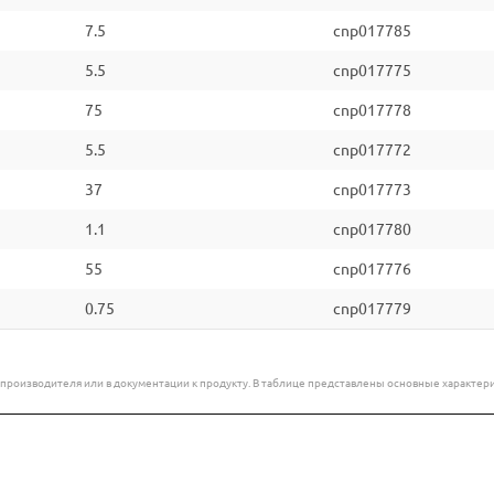
7.5
cnp017785
5.5
cnp017775
75
cnp017778
5.5
cnp017772
37
cnp017773
1.1
cnp017780
55
cnp017776
0.75
cnp017779
е производителя или в документации к продукту. В таблице представлены основные характ