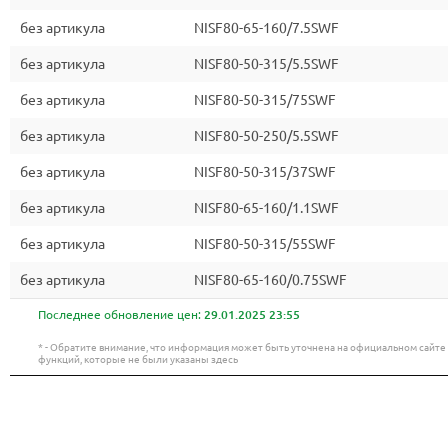
без артикула
NISF80-65-160/7.5SWF
без артикула
NISF80-50-315/5.5SWF
без артикула
NISF80-50-315/75SWF
без артикула
NISF80-50-250/5.5SWF
без артикула
NISF80-50-315/37SWF
без артикула
NISF80-65-160/1.1SWF
без артикула
NISF80-50-315/55SWF
без артикула
NISF80-65-160/0.75SWF
Последнее обновление цен:
29.01.2025 23:55
* - Обратите внимание, что информация может быть уточнена на официальном сайт
функций, которые не были указаны здесь