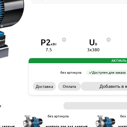
P2
U
кВт
В
7.5
3x380
АКТУАЛЬ
без артикула
Доступен для заказа
Добавить в 
Доставка
Оплата
ы
без артикула
без
5-185SWF
NISF350-300-315-160SWF
NISF