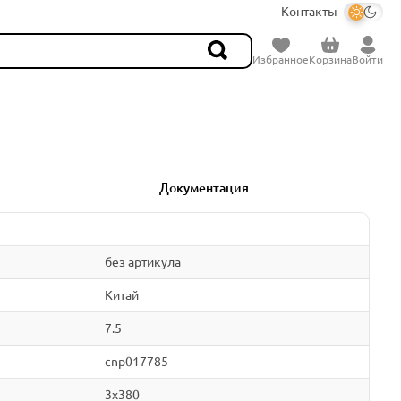
Контакты
Избранное
Корзина
Войти
Документация
без артикула
Китай
7.5
cnp017785
3x380