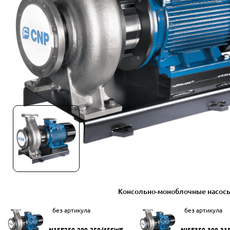
Консольно-моноблочные насос
без артикула
без артикула
N1SF250-200-250/45SWF
NISF350-300-31