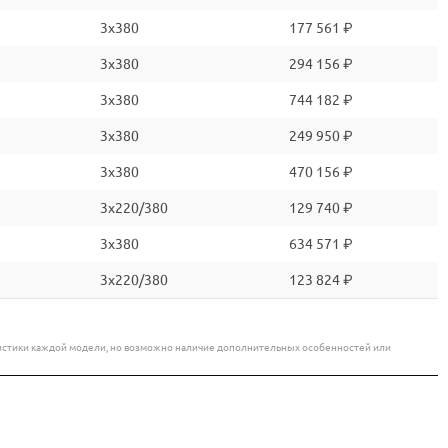
3x380
177 561 ₽
3x380
294 156 ₽
3x380
744 182 ₽
3x380
249 950 ₽
3x380
470 156 ₽
3x220/380
129 740 ₽
3x380
634 571 ₽
3x220/380
123 824 ₽
еристики каждой модели, но возможно наличие дополнительных особенностей или