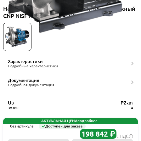
Насос консольно-моноблочный центробежный
CNP NISF100-65-200G/4SWF
Характеристики
Подробные характеристики
Документация
Подробная документация
U
P2
В
кВт
3x380
4
АКТУАЛЬНАЯ ЦЕНА
подробнее
без артикула
Доступен для заказа
198 842 ₽
с НДС