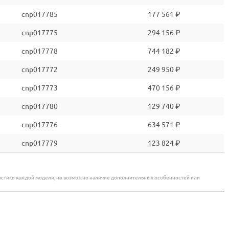
cnp017785
177 561 ₽
cnp017775
294 156 ₽
cnp017778
744 182 ₽
cnp017772
249 950 ₽
cnp017773
470 156 ₽
cnp017780
129 740 ₽
cnp017776
634 571 ₽
cnp017779
123 824 ₽
еристики каждой модели, но возможно наличие дополнительных особенностей или