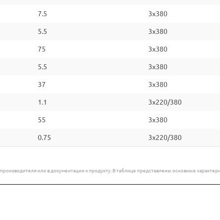
7.5
3x380
5.5
3x380
75
3x380
5.5
3x380
37
3x380
1.1
3x220/380
55
3x380
0.75
3x220/380
е производителя или в документации к продукту. В таблице представлены основные характ