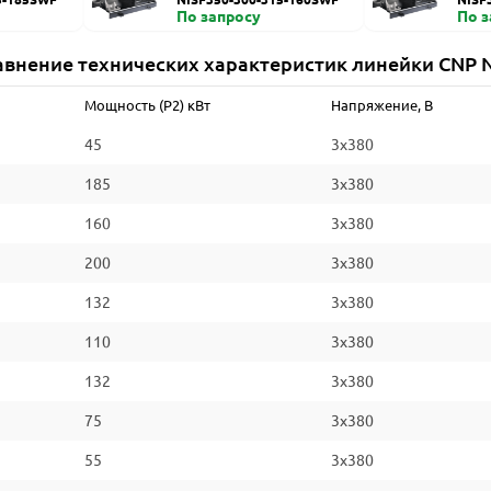
По запросу
По 
авнение технических характеристик линейки CNP N
Мощность (P2) кВт
Напряжение, В
45
3x380
185
3x380
160
3x380
200
3x380
132
3x380
110
3x380
132
3x380
75
3x380
55
3x380