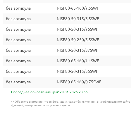
без артикула
NISF80-65-160/7.5SWF
без артикула
NISF80-50-315/5.5SWF
без артикула
NISF80-50-315/75SWF
без артикула
NISF80-50-250/5.5SWF
без артикула
NISF80-50-315/37SWF
без артикула
NISF80-65-160/1.1SWF
без артикула
NISF80-50-315/55SWF
без артикула
NISF80-65-160/0.75SWF
Последнее обновление цен:
29.01.2025 23:55
* - Обратите внимание, что информация может быть уточнена на официальном сайт
функций, которые не были указаны здесь