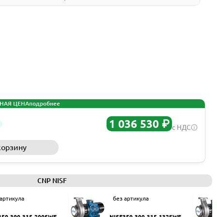
НАЯ ЦЕНА
подробнее
1 036 530 ₽
с НДС
корзину
Запросить КП
CNP NISF
 артикула
без артикула
350-300-315-200SWF
NISF350-300-315-132SWF