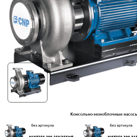
Консольно-моноблочные насос
без артикула
без артикула
N1SF250-200-250/45SWF
NISF350-300-31