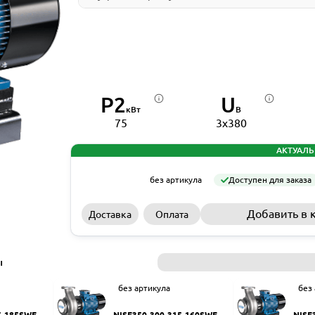
P2
U
кВт
В
75
3x380
АКТУАЛЬ
без артикула
Доступен для заказа
Добавить в 
Доставка
Оплата
ы
без артикула
без
5-185SWF
NISF350-300-315-160SWF
NISF