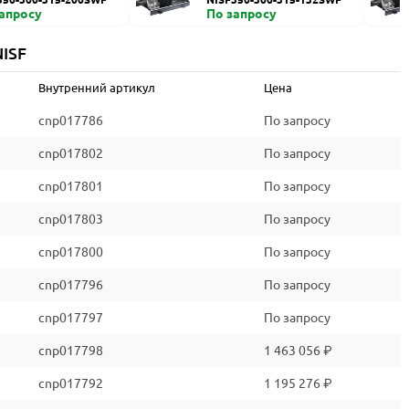
запросу
По запросу
ISF
Внутренний артикул
Цена
cnp017786
По запросу
cnp017802
По запросу
cnp017801
По запросу
cnp017803
По запросу
cnp017800
По запросу
cnp017796
По запросу
cnp017797
По запросу
cnp017798
1 463 056 ₽
cnp017792
1 195 276 ₽