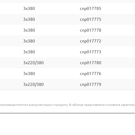
3x380
cnp017785
3x380
cnp017775
3x380
cnp017778
3x380
cnp017772
3x380
cnp017773
3x220/380
cnp017780
3x380
cnp017776
3x220/380
cnp017779
е производителя или в документации к продукту. В таблице представлены основные характ