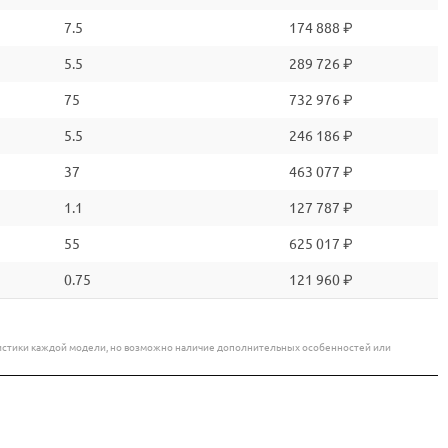
7.5
174 888 ₽
5.5
289 726 ₽
75
732 976 ₽
5.5
246 186 ₽
37
463 077 ₽
1.1
127 787 ₽
55
625 017 ₽
0.75
121 960 ₽
еристики каждой модели, но возможно наличие дополнительных особенностей или