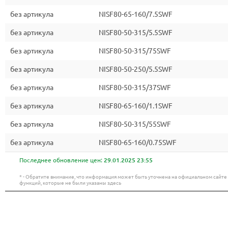
без артикула
NISF80-65-160/7.5SWF
без артикула
NISF80-50-315/5.5SWF
без артикула
NISF80-50-315/75SWF
без артикула
NISF80-50-250/5.5SWF
без артикула
NISF80-50-315/37SWF
без артикула
NISF80-65-160/1.1SWF
без артикула
NISF80-50-315/55SWF
без артикула
NISF80-65-160/0.75SWF
Последнее обновление цен:
29.01.2025 23:55
* - Обратите внимание, что информация может быть уточнена на официальном сайт
функций, которые не были указаны здесь