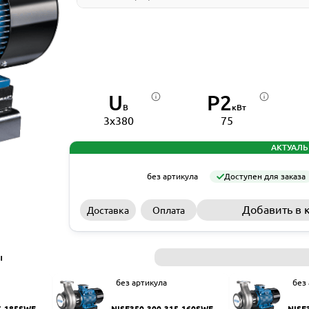
U
P2
В
кВт
3x380
75
АКТУАЛЬ
без артикула
Доступен для заказа
Добавить в 
Доставка
Оплата
ы
без артикула
без
5-185SWF
NISF350-300-315-160SWF
NISF