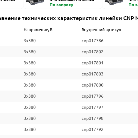
По запросу
По 
авнение технических характеристик линейки CNP N
Напряжение, В
Внутренний артикул
3x380
cnp017786
3x380
cnp017802
3x380
cnp017801
3x380
cnp017803
3x380
cnp017800
3x380
cnp017796
3x380
cnp017797
3x380
cnp017798
3x380
cnp017792