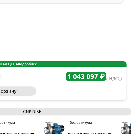
НАЯ ЦЕНА
подробнее
1 043 097 ₽
с НДС
корзину
Запросить КП
CNP NISF
 артикула
без артикула
350-300-315-200SWF
NISF350-300-315-132SWF