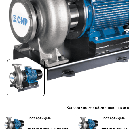
Консольно-моноблочные насос
без артикула
без артикула
N1SF250-200-250/45SWF
NISF350-300-31