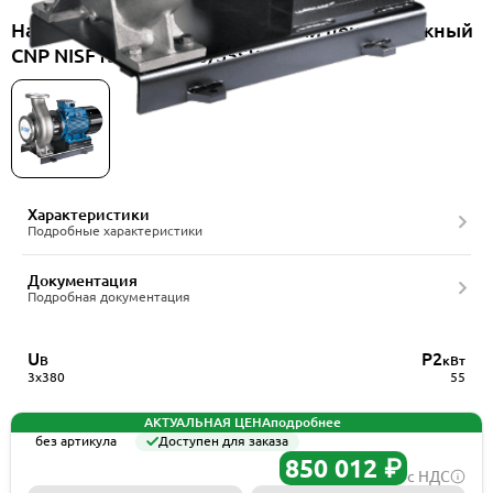
Насос консольно-моноблочный центробежный
CNP NISF150-125-400/55SWF
Характеристики
Подробные характеристики
Документация
Подробная документация
U
P2
В
кВт
3x380
55
АКТУАЛЬНАЯ ЦЕНА
подробнее
без артикула
Доступен для заказа
850 012 ₽
с НДС