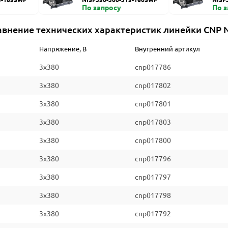
По запросу
По 
авнение технических характеристик линейки CNP N
Напряжение, В
Внутренний артикул
3x380
cnp017786
3x380
cnp017802
3x380
cnp017801
3x380
cnp017803
3x380
cnp017800
3x380
cnp017796
3x380
cnp017797
3x380
cnp017798
3x380
cnp017792