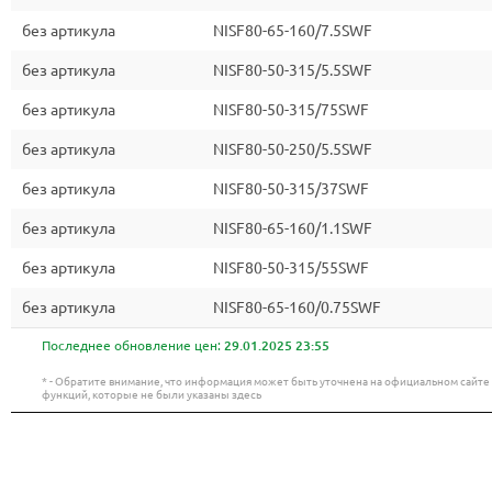
без артикула
NISF80-65-160/7.5SWF
без артикула
NISF80-50-315/5.5SWF
без артикула
NISF80-50-315/75SWF
без артикула
NISF80-50-250/5.5SWF
без артикула
NISF80-50-315/37SWF
без артикула
NISF80-65-160/1.1SWF
без артикула
NISF80-50-315/55SWF
без артикула
NISF80-65-160/0.75SWF
Последнее обновление цен:
29.01.2025 23:55
* - Обратите внимание, что информация может быть уточнена на официальном сайт
функций, которые не были указаны здесь