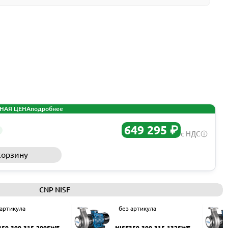
НАЯ ЦЕНА
подробнее
649 295 ₽
с НДС
корзину
Запросить КП
CNP NISF
 артикула
без артикула
350-300-315-200SWF
NISF350-300-315-132SWF