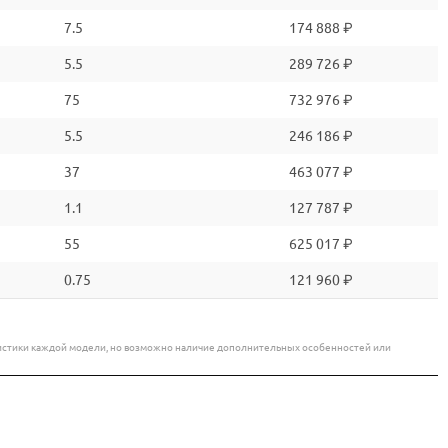
7.5
174 888 ₽
5.5
289 726 ₽
75
732 976 ₽
5.5
246 186 ₽
37
463 077 ₽
1.1
127 787 ₽
55
625 017 ₽
0.75
121 960 ₽
еристики каждой модели, но возможно наличие дополнительных особенностей или