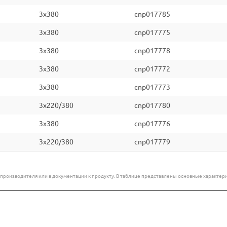
3x380
cnp017785
3x380
cnp017775
3x380
cnp017778
3x380
cnp017772
3x380
cnp017773
3x220/380
cnp017780
3x380
cnp017776
3x220/380
cnp017779
е производителя или в документации к продукту. В таблице представлены основные характ