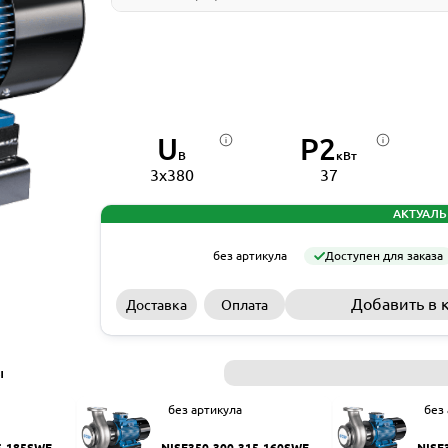
U
P2
В
кВт
3x380
37
АКТУАЛЬ
без артикула
Доступен для заказа
Добавить в 
Доставка
Оплата
ы
без артикула
без
5-185SWF
NISF350-300-315-160SWF
NISF