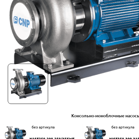
Консольно-моноблочные насос
без артикула
без артикула
N1SF250-200-250/45SWF
NISF350-300-31