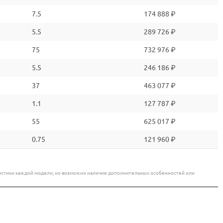
7.5
174 888 ₽
5.5
289 726 ₽
75
732 976 ₽
5.5
246 186 ₽
37
463 077 ₽
1.1
127 787 ₽
55
625 017 ₽
0.75
121 960 ₽
еристики каждой модели, но возможно наличие дополнительных особенностей или