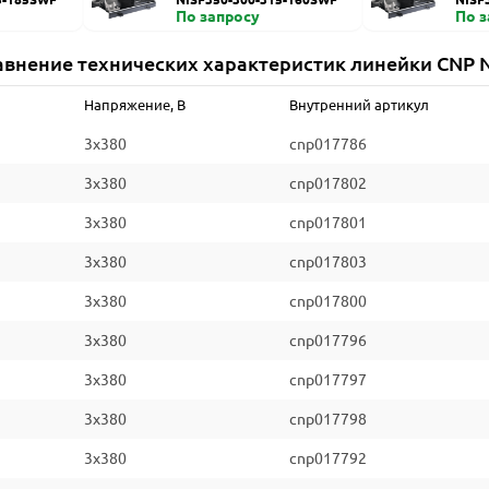
По запросу
По 
авнение технических характеристик линейки CNP N
Напряжение, В
Внутренний артикул
3x380
cnp017786
3x380
cnp017802
3x380
cnp017801
3x380
cnp017803
3x380
cnp017800
3x380
cnp017796
3x380
cnp017797
3x380
cnp017798
3x380
cnp017792