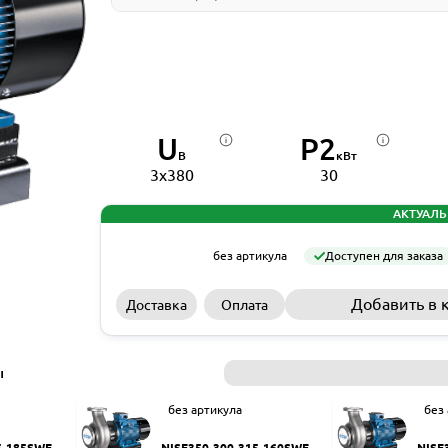
U
P2
В
кВт
3x380
30
АКТУАЛЬ
без артикула
Доступен для заказа
Добавить в 
Доставка
Оплата
ы
без артикула
без
5-185SWF
NISF350-300-315-160SWF
NISF