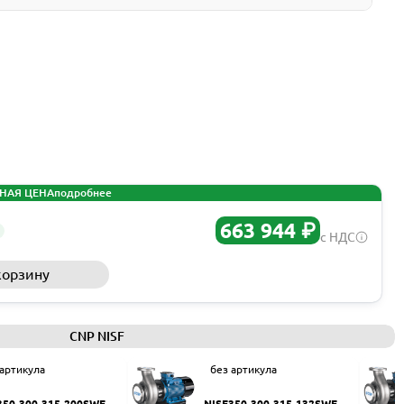
НАЯ ЦЕНА
подробнее
663 944 ₽
с НДС
корзину
Запросить КП
CNP NISF
 артикула
без артикула
350-300-315-200SWF
NISF350-300-315-132SWF