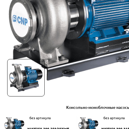
Консольно-моноблочные насос
без артикула
без артикула
N1SF250-200-250/45SWF
NISF350-300-31