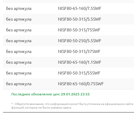
без артикула
NISF80-65-160/7.5SWF
без артикула
NISF80-50-315/5.5SWF
без артикула
NISF80-50-315/75SWF
без артикула
NISF80-50-250/5.5SWF
без артикула
NISF80-50-315/37SWF
без артикула
NISF80-65-160/1.1SWF
без артикула
NISF80-50-315/55SWF
без артикула
NISF80-65-160/0.75SWF
Последнее обновление цен:
29.01.2025 23:55
* - Обратите внимание, что информация может быть уточнена на официальном сайт
функций, которые не были указаны здесь