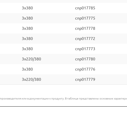
3x380
cnp017785
3x380
cnp017775
3x380
cnp017778
3x380
cnp017772
3x380
cnp017773
3x220/380
cnp017780
3x380
cnp017776
3x220/380
cnp017779
е производителя или в документации к продукту. В таблице представлены основные характ