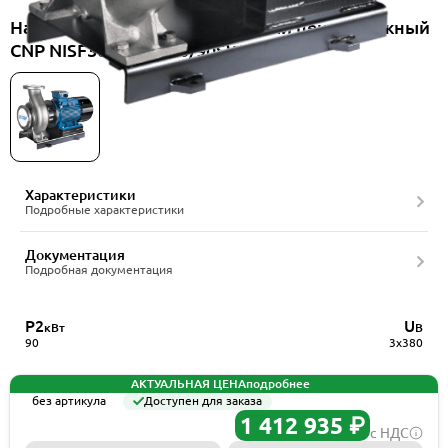
Насос консольно-моноблочный центробежный
CNP NISF300-250-315/90SWF
Характеристики
Подробные характеристики
Документация
Подробная документация
P2
U
кВт
В
90
3x380
АКТУАЛЬНАЯ ЦЕНА
подробнее
без артикула
Доступен для заказа
1 412 935 ₽
с НДС