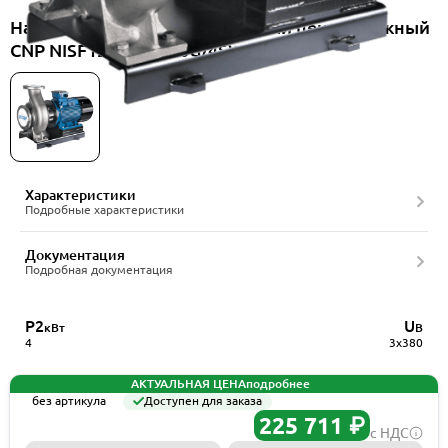
Насос консольно-моноблочный центробежный
CNP NISF125-100-200G/4SWF
Характеристики
Подробные характеристики
Документация
Подробная документация
P2
U
кВт
В
4
3x380
АКТУАЛЬНАЯ ЦЕНА
подробнее
без артикула
Доступен для заказа
225 711 ₽
с НДС