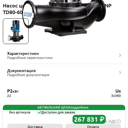
Насос циркуляционный вертикальный CNP
TD80-60G/2SWSTJ
Характеристики
Подробные характеристики
Документация
Подробная документация
P2
U
кВт
В
22
3x380
АКТУАЛЬНАЯ ЦЕНА
подробнее
без артикула
Доступен для заказа
267 831 ₽
с НДС
Доставка
Оплата