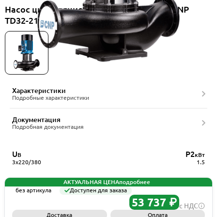
Насос циркуляционный вертикальный CNP
TD32-21G/2SWSCJ
Характеристики
Подробные характеристики
Документация
Подробная документация
U
P2
В
кВт
3x220/380
1.5
АКТУАЛЬНАЯ ЦЕНА
подробнее
без артикула
Доступен для заказа
53 737 ₽
с НДС
Доставка
Оплата