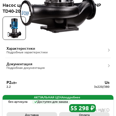
Насос циркуляционный вертикальный CNP
TD40-20G/2SWSCJ
Характеристики
Подробные характеристики
Документация
Подробная документация
P2
U
кВт
В
2.2
3x220/380
АКТУАЛЬНАЯ ЦЕНА
подробнее
без артикула
Доступен для заказа
55 298 ₽
с НДС
Доставка
Оплата