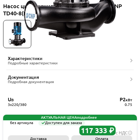
Насос циркуляционный вертикальный CNP
TD40-8(I)/2SWSTJ
Характеристики
Подробные характеристики
Документация
Подробная документация
U
P2
В
кВт
3x220/380
0.75
АКТУАЛЬНАЯ ЦЕНА
подробнее
без артикула
Доступен для заказа
117 333 ₽
с НДС
Доставка
Оплата