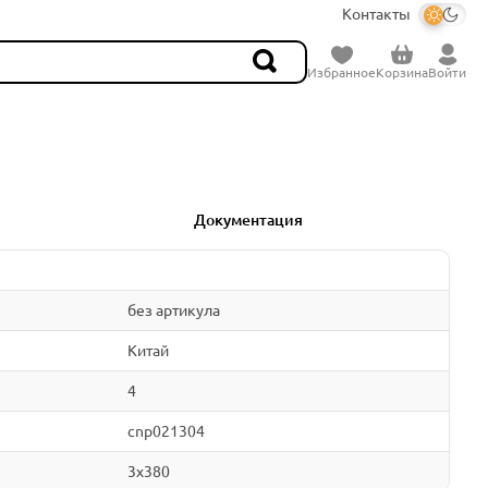
Контакты
Избранное
Корзина
Войти
Документация
без артикула
Китай
4
cnp021304
3x380