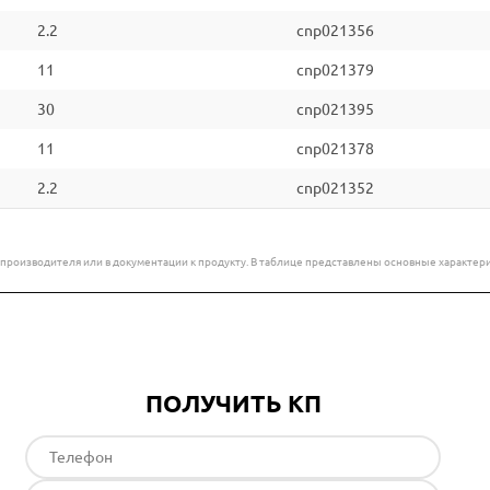
2.2
cnp021356
11
cnp021379
30
cnp021395
11
cnp021378
2.2
cnp021352
е производителя или в документации к продукту. В таблице представлены основные характ
ПОЛУЧИТЬ КП