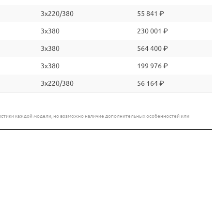
3x220/380
55 841 ₽
3x380
230 001 ₽
3x380
564 400 ₽
3x380
199 976 ₽
3x220/380
56 164 ₽
еристики каждой модели, но возможно наличие дополнительных особенностей или