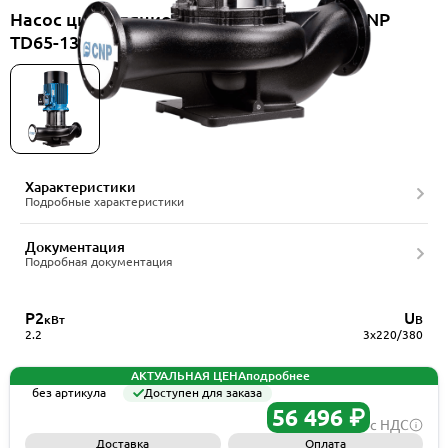
Насос циркуляционный вертикальный CNP
TD65-13.5/2SWHCJ
Характеристики
Подробные характеристики
Документация
Подробная документация
P2
U
кВт
В
2.2
3x220/380
АКТУАЛЬНАЯ ЦЕНА
подробнее
без артикула
Доступен для заказа
56 496 ₽
с НДС
Доставка
Оплата