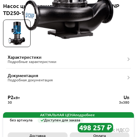
Насос циркуляционный вертикальный CNP
TD250-14G/4SWHCB
Характеристики
Подробные характеристики
Документация
Подробная документация
P2
U
кВт
В
30
3x380
АКТУАЛЬНАЯ ЦЕНА
подробнее
без артикула
Доступен для заказа
498 257 ₽
с НДС
Доставка
Оплата