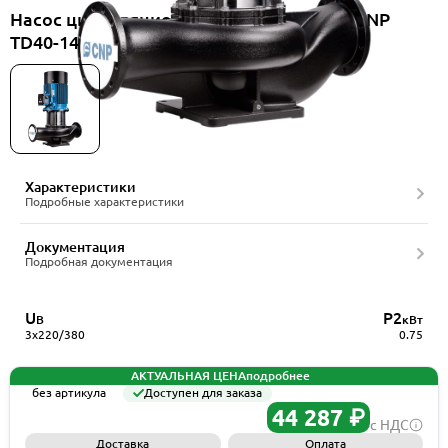
Насос циркуляционный вертикальный CNP
TD40-14G/2SWSCJ
Характеристики
Подробные характеристики
Документация
Подробная документация
U
P2
В
кВт
3x220/380
0.75
АКТУАЛЬНАЯ ЦЕНА
подробнее
без артикула
Доступен для заказа
44 287 ₽
с НДС
Доставка
Оплата