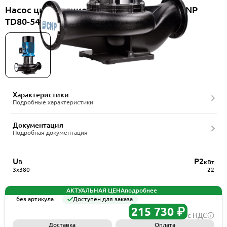
Насос циркуляционный вертикальный CNP
TD80-54G/2SWSCJ
Характеристики
Подробные характеристики
Документация
Подробная документация
U
P2
В
кВт
3x380
22
АКТУАЛЬНАЯ ЦЕНА
подробнее
без артикула
Доступен для заказа
215 730 ₽
с НДС
Доставка
Оплата