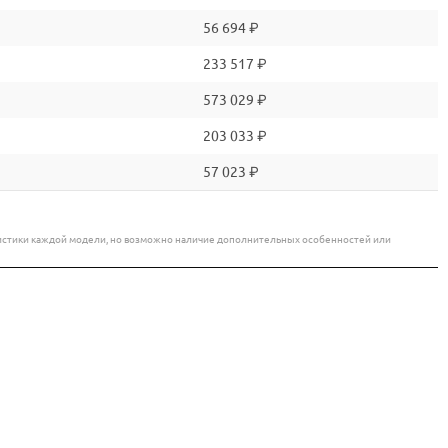
56 694 ₽
233 517 ₽
573 029 ₽
203 033 ₽
57 023 ₽
еристики каждой модели, но возможно наличие дополнительных особенностей или