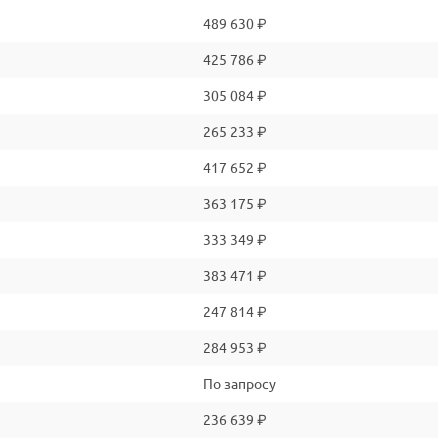
489 630 ₽
425 786 ₽
305 084 ₽
265 233 ₽
417 652 ₽
363 175 ₽
333 349 ₽
383 471 ₽
247 814 ₽
284 953 ₽
По запросу
236 639 ₽