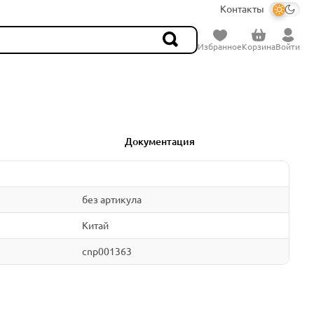
Контакты
Избранное
Корзина
Войти
Документация
без артикула
Китай
cnp001363