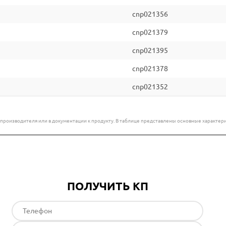
cnp021356
cnp021379
cnp021395
cnp021378
cnp021352
е производителя или в документации к продукту. В таблице представлены основные характ
ПОЛУЧИТЬ КП