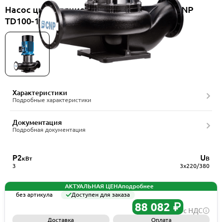
Насос циркуляционный вертикальный CNP
TD100-13/2SWHTJ
Характеристики
Подробные характеристики
Документация
Подробная документация
P2
U
кВт
В
3
3x220/380
АКТУАЛЬНАЯ ЦЕНА
подробнее
без артикула
Доступен для заказа
88 082 ₽
с НДС
Доставка
Оплата