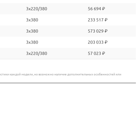
3x220/380
56 694 ₽
3x380
233 517 ₽
3x380
573 029 ₽
3x380
203 033 ₽
3x220/380
57 023 ₽
еристики каждой модели, но возможно наличие дополнительных особенностей или