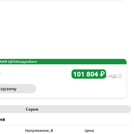
НАЯ ЦЕНА
подробнее
101 804 ₽
с НДС
корзину
Запросить КП
Серия
ия
Напряжение, В
Цена