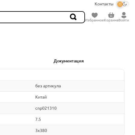
Контакты
Избранное
Корзина
Войти
Документация
без артикула
Китай
cnp021310
7.5
3x380