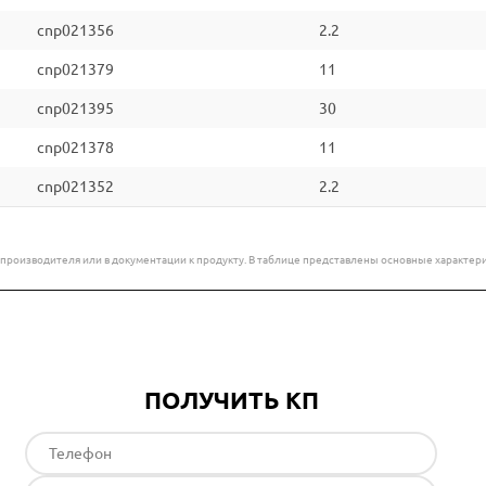
cnp021356
2.2
cnp021379
11
cnp021395
30
cnp021378
11
cnp021352
2.2
е производителя или в документации к продукту. В таблице представлены основные характ
ПОЛУЧИТЬ КП