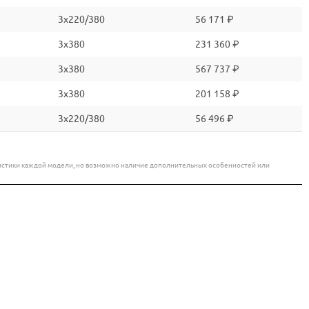
3x220/380
56 171 ₽
3x380
231 360 ₽
3x380
567 737 ₽
3x380
201 158 ₽
3x220/380
56 496 ₽
еристики каждой модели, но возможно наличие дополнительных особенностей или