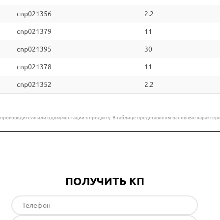
cnp021356
2.2
cnp021379
11
cnp021395
30
cnp021378
11
cnp021352
2.2
е производителя или в документации к продукту. В таблице представлены основные характ
ПОЛУЧИТЬ КП