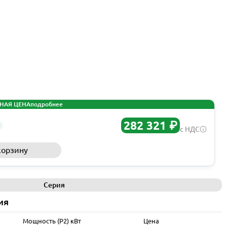
НАЯ ЦЕНА
подробнее
282 321 ₽
с НДС
корзину
Запросить КП
Серия
ия
Мощность (P2) кВт
Цена