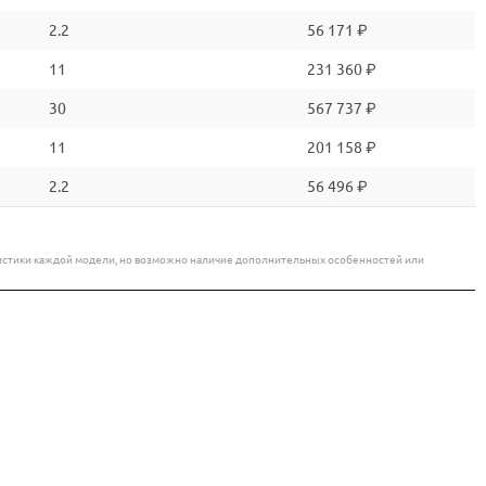
2.2
56 171 ₽
11
231 360 ₽
30
567 737 ₽
11
201 158 ₽
2.2
56 496 ₽
еристики каждой модели, но возможно наличие дополнительных особенностей или