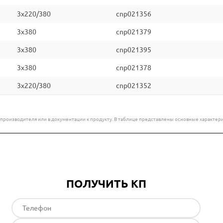
3x220/380
cnp021356
3x380
cnp021379
3x380
cnp021395
3x380
cnp021378
3x220/380
cnp021352
е производителя или в документации к продукту. В таблице представлены основные характ
ПОЛУЧИТЬ КП