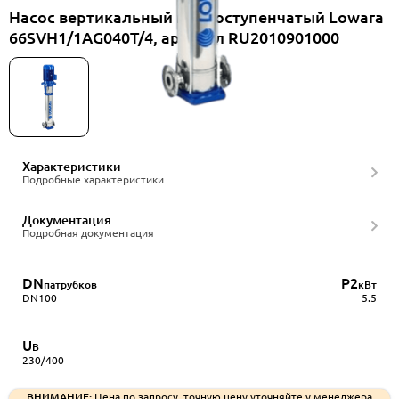
Насос вертикальный многоступенчатый Lowara
66SVH1/1AG040T/4, артикул RU2010901000
Характеристики
Подробные характеристики
Документация
Подробная документация
DN
P2
патрубков
кВт
DN100
5.5
U
В
230/400
ВНИМАНИЕ:
Цена по запросу, точную цену уточняйте у менеджера