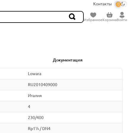
Контакты
Избранное
Корзина
Войти
Документация
Lowara
RU2010409000
Италия
4
230/400
Rp1½ / DN4