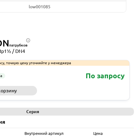
low001085
DN
патрубков
Rp1½ / DN4
су, точную цену уточняйте у менеджера
По запросу
за
корзину
Запросить КП
Серия
ия
Внутренний артикул
Цена