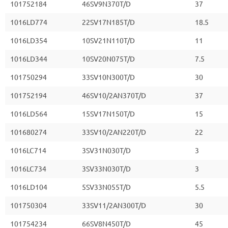
101752184
46SV9N370T/D
37
1016LD774
22SV17N185T/D
18.5
1016LD354
10SV21N110T/D
11
1016LD344
10SV20N075T/D
7.5
101750294
33SV10N300T/D
30
101752194
46SV10/2AN370T/D
37
1016LD564
15SV17N150T/D
15
101680274
33SV10/2AN220T/D
22
1016LC714
3SV31N030T/D
3
1016LC734
3SV33N030T/D
3
1016LD104
5SV33N055T/D
5.5
101750304
33SV11/2AN300T/D
30
101754234
66SV8N450T/D
45