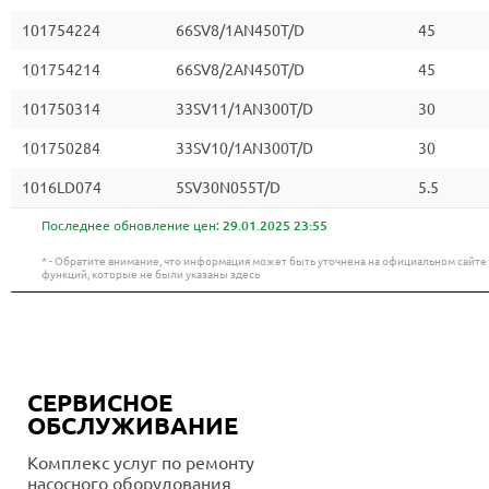
101754224
66SV8/1AN450T/D
45
101754214
66SV8/2AN450T/D
45
101750314
33SV11/1AN300T/D
30
101750284
33SV10/1AN300T/D
30
1016LD074
5SV30N055T/D
5.5
Последнее обновление цен:
29.01.2025 23:55
* - Обратите внимание, что информация может быть уточнена на официальном сайт
функций, которые не были указаны здесь
СЕРВИСНОЕ
ОБСЛУЖИВАНИЕ
Комплекс услуг по ремонту
насосного оборудования