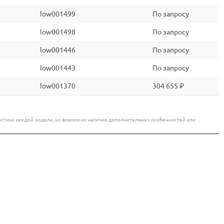
low001499
По запросу
low001498
По запросу
low001446
По запросу
low001443
По запросу
low001370
304 655 ₽
еристики каждой модели, но возможно наличие дополнительных особенностей или