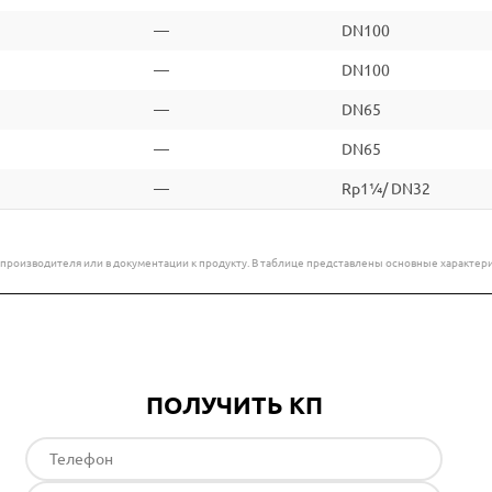
—
DN100
—
DN100
—
DN65
—
DN65
—
Rp1¼/ DN32
е производителя или в документации к продукту. В таблице представлены основные характ
ПОЛУЧИТЬ КП